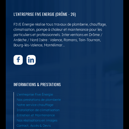
L'ENTREPRISE FIVE ENERGIE (DRÔME - 26)
FIVE Énergie réalise tous travaux de plomberie, chauffage,
climatisation, pompe à chaleur et maintenance pour les
particuliers et professionnels. Interventions en Drôme /
Ardèche / Nord Isère : Valence, Romans, Tain-Tournon,
Bourg-lès-Valence, Montélimar…
INFORMATIONS & PRESTATIONS
L’entreprise Five Énergie
Nos prestations de plomberie
Notre service chauffage
Installation de climatisation
Entretien et Maintenance
Nos réalisations en images
Contact, Accès & Devis