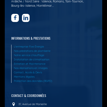
Ardèche / Nord Isère : Valence, Romans, Tain-Tournon,
Bourg-lès-Valence, Montélimar…
INFORMATIONS & PRESTATIONS
L’entreprise Five Énergie
Nos prestations de plomberie
Notre service chauffage
Installation de climatisation
Entretien et Maintenance
Nos réalisations en images
Contact, Accès & Devis
Mentions légales
Protection des données (RGPD)
CONTACT & COORDONNÉES
37, Avenue de Marseille